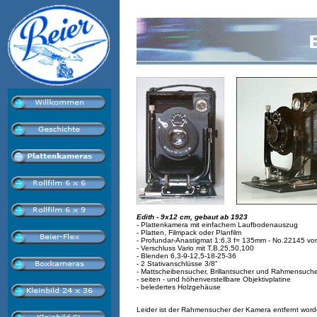
Edith - 9x12 cm, gebaut ab 1923
- Plattenkamera mit einfachem Laufbodenauszug
- Platten, Filmpack oder Planfilm
- Profundar-Anastigmat 1:6,3 f= 135mm - No.22145 v
- Verschluss Vario mit T,B,25,50,100
- Blenden 6,3-9-12,5-18-25-36
- 2 Stativanschlüsse 3/8"
- Mattscheibensucher, Brillantsucher und Rahmensuch
- seiten - und höhenverstellbare Objektivplatine
- beledertes Holzgehäuse
Leider ist der Rahmensucher der Kamera entfernt word