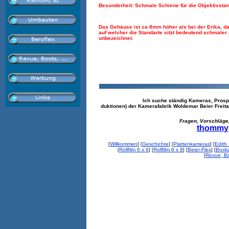
Besonderheit: Schmale Schiene für die Objektivsta
Das Gehäuse ist ca 8mm höher als bei der Erika, da
auf welcher die Standarte sitzt bedeutend schmaler
unbezeichnet.
Ich suche ständig Kameras, Prosp
duktionen) der Kamerafabrik Woldemar Beier Freit
Fragen, Vorschläge, Me
thommy
Willkommen
Geschichte
Plattenkameras
Edith
[
] [
] [
] [
Rollfilm 6 x 6
Rollfilm 6 x 9
Beier-Flex
Boxk
[
] [
] [
] [
Revue, Boo
[