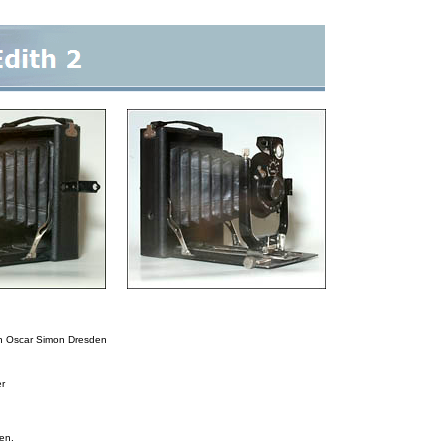
on Oscar Simon Dresden
er
en.