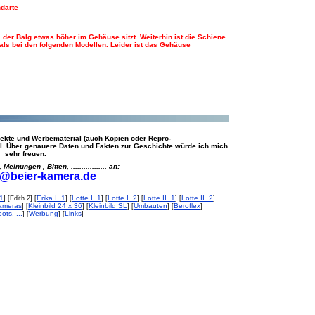
ndarte
 der Balg etwas höher im Gehäuse sitzt. Weiterhin ist die Schiene
 als bei den folgenden Modellen. Leider ist das Gehäuse
ekte und Werbematerial (auch Kopien oder Repro-
al. Über genauere Daten und Fakten zur Geschichte würde ich mich
sehr freuen.
inungen , Bitten, ................. an:
@beier-kamera.de
 1
Erika I_1
Lotte I_1
Lotte I_2
Lotte II_1
Lotte II_2
] [Edith 2] [
] [
] [
] [
] [
]
ameras
Kleinbild 24 x 36
Kleinbild SL
Umbauten
Beroflex
] [
] [
] [
] [
]
ts, ...
Werbung
Links
] [
] [
]