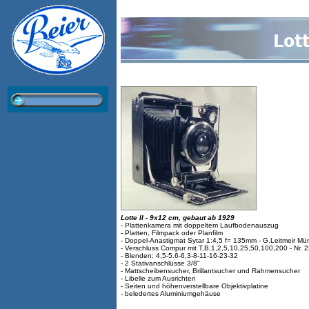
Lotte II - 9x12 cm, gebaut ab 1929
- Plattenkamera mit doppeltem Laufbodenauszug
- Platten, Filmpack oder Planfilm
- Doppel-Anastigmat Sytar 1:4,5 f= 135mm - G.Leitmeir M
- Verschluss Compur mit T,B,1,2,5,10,25,50,100,200 - Nr.
- Blenden: 4,5-5.6-6,3-8-11-16-23-32
- 2 Stativanschlüsse 3/8"
- Mattscheibensucher, Brillantsucher und Rahmensucher
- Libelle zum Ausrichten
- Seiten und höhenverstellbare Objektivplatine
- beledertes Aluminiumgehäuse