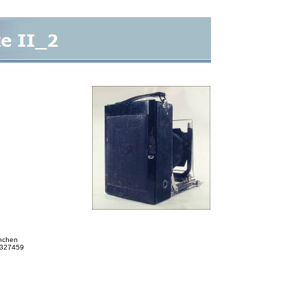
ünchen
 2327459