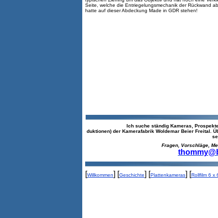
Seite, welche die Entriegelungsmechanik der Rückwand a
hatte auf dieser Abdeckung Made in GDR stehen!
Ich suche ständig Kameras, Prospekte
duktionen) der Kamerafabrik Woldemar Beier Freital. 
se
Fragen, Vorschläge, Meinun
thommy@be
[
] [
] [
] [
Willkommen
Geschichte
Plattenkameras
Rollfilm 6 x 