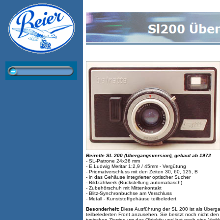
Beirette SL 200 (Übergangsversion), gebaut ab 1972
- SL-Patrone 24x36 mm
- E.Ludwig Meritar 1:2,9 / 45mm - Vergütung
- Priomatverschluss mit den Zeiten 30, 60, 125, B
- in das Gehäuse integrierter optischer Sucher
- Bildzählwerk (Rückstellung automatiasch)
- Zubehörschuh mit Mittenkontakt
- Blitz-Synchronbuchse am Verschluss
- Metall - Kunststoffgehäuse teilbeledert.
Besonderheit:
Diese Ausführung der SL 200 ist als Überga
teilbelederten Front anzusehen. Sie besitzt noch nicht den
typischen Zierring um das Objektiv und hat noch eine Verk