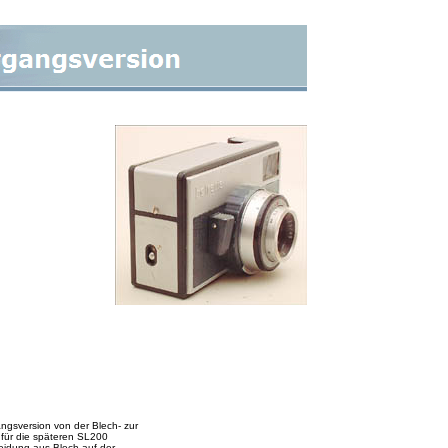
ngsversion von der Blech- zur
 für die späteren SL200
leidung aus Blech auf der