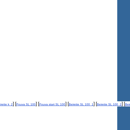
] [
] [
] [
] [
] [
irette k_2
Pouva SL 100
Pouva start SL 100
Beirette SL 100_1
Beirette SL 100_2
Bei