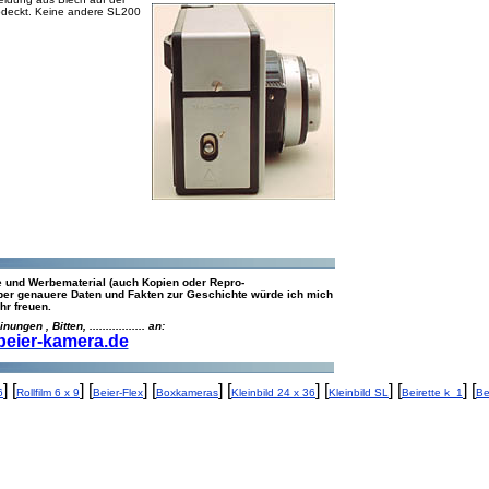
bdeckt. Keine andere SL200
 und Werbematerial (auch Kopien oder Repro-
Über genauere Daten und Fakten zur Geschichte würde ich mich
hr freuen.
gen , Bitten, ................. an:
ier-kamera.de
] [
] [
] [
] [
] [
] [
] [
6
Rollfilm 6 x 9
Beier-Flex
Boxkameras
Kleinbild 24 x 36
Kleinbild SL
Beirette k_1
Be