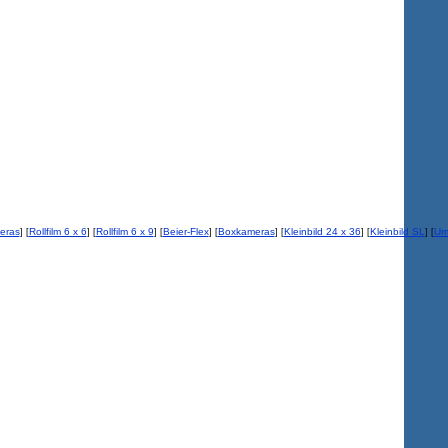
eras
Rollfilm 6 x 6
Rollfilm 6 x 9
Beier-Flex
Boxkameras
Kleinbild 24 x 36
Kleinbild SL
Um
] [
] [
] [
] [
] [
] [
] [