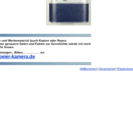
e und Werbematerial (auch Kopien oder Repro-
Über genauere Daten und Fakten zur Geschichte würde ich mich
hr freuen.
gen , Bitten, ................. an:
ier-kamera.de
Willkommen
Geschichte
Plattenkam
[
] [
] [