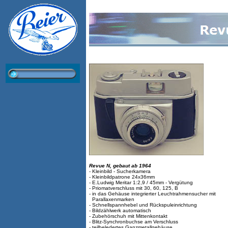
Revue N, gebaut ab 1964
- Kleinbild - Sucherkamera
- Kleinbildpatrone 24x36mm
- E.Ludwig Meritar 1:2,9 / 45mm - Vergütung
- Priomatverschluss mit 30, 60, 125, B
- in das Gehäuse integrierter Leuchtrahmensucher mit
Parallaxenmarken
- Schnellspannhebel und Rückspuleinrichtung
- Bildzählwerk automatisch
- Zubehörschuh mit Mittenkontakt
- Blitz-Synchronbuchse am Verschluss
- teilbeledertes Ganzmetallgehäuse